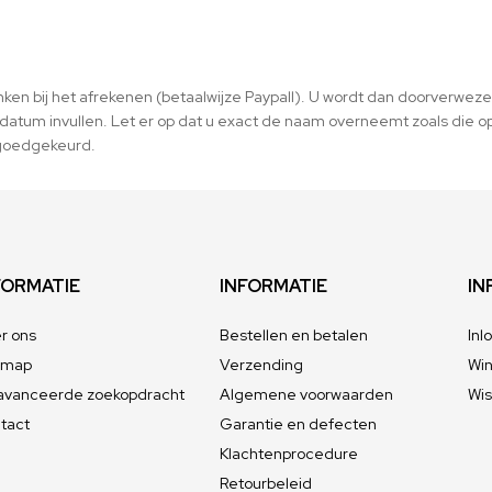
inken bij het afrekenen (betaalwijze Paypall). U wordt dan doorverweze
atum invullen. Let er op dat u exact de naam overneemt zoals die op 
t goedgekeurd.
FORMATIE
INFORMATIE
IN
r ons
Bestellen en betalen
Inl
emap
Verzending
Wi
vanceerde zoekopdracht
Algemene voorwaarden
Wis
tact
Garantie en defecten
Klachtenprocedure
Retourbeleid