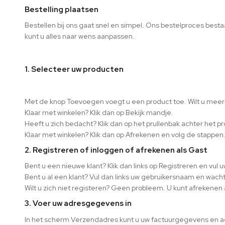
Bestelling plaatsen
Bestellen bij ons gaat snel en simpel. Ons bestelproces bestaa
kunt u alles naar wens aanpassen.
1. Selecteer uw producten
Met de knop Toevoegen voegt u een product toe. Wilt u meer
Klaar met winkelen? Klik dan op Bekijk mandje.
Heeft u zich bedacht? Klik dan op het prullenbak achter het 
Klaar met winkelen? Klik dan op Afrekenen en volg de stappen
2. Registreren of inloggen of afrekenen als Gast
Bent u een nieuwe klant? Klik dan links op Registreren en vu
Bent u al een klant? Vul dan links uw gebruikersnaam en wacht
Wilt u zich niet registeren? Geen probleem. U kunt afrekenen a
3. Voer uw adresgegevens in
In het scherm Verzendadres kunt u uw factuurgegevens en adr