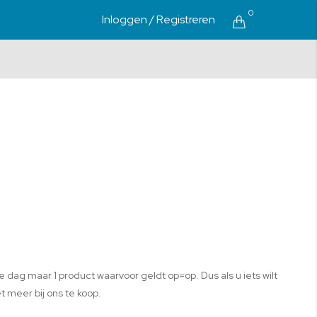
Cart
0
Inloggen
/ Registreren
e dag maar 1 product waarvoor geldt op=op. Dus als u iets wilt
t meer bij ons te koop.