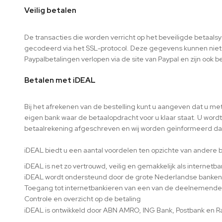
Veilig betalen
De transacties die worden verricht op het
beveiligde betaals
gecodeerd via het SSL-protocol. Deze gegevens kunnen niet
Paypalbetalingen verlopen via de site van Paypal en zijn ook be
Betalen met iDEAL
Bij het afrekenen van de bestelling kunt u aangeven dat u me
eigen bank waar de betaalopdracht voor u klaar staat. U word
betaalrekening afgeschreven en wij worden geïnformeerd dat 
iDEAL biedt u een aantal voordelen ten opzichte van andere
iDEAL is net zo vertrouwd, veilig en gemakkelijk als internetb
iDEAL wordt ondersteund door de grote Nederlandse banken
Toegang tot internetbankieren van een van de deelnemende
Controle en overzicht op de betaling
iDEAL is ontwikkeld door ABN AMRO, ING Bank, Postbank en 