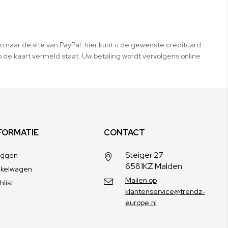
n naar de site van PayPal. hier kunt u de gewenste creditcard
de kaart vermeld staat. Uw betaling wordt vervolgens online
FORMATIE
CONTACT
Steiger 27
oggen
6581KZ Malden
nkelwagen
Mailen op
hlist
klantenservice@trendz-
europe.nl