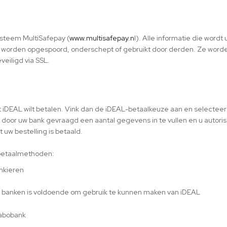
ysteem MultiSafepay (
www.multisafepay.n
l). Alle informatie die wordt
 worden opgespoord, onderschept of gebruikt door derden. Ze word
veiligd via SSL.
t iDEAL wilt betalen. Vink dan de iDEAL-betaalkeuze aan en selecteer
t door uw bank gevraagd een aantal gegevens in te vullen en u autoris
uw bestelling is betaald.
 betaalmethoden:
ankieren
 banken is voldoende om gebruik te kunnen maken van iDEAL
Rabobank