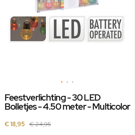
Ga
Feestverlichting - 30 LED
naar
het
Bolletjes - 4.50 meter - Multicolor
begin
van
de
€ 18,95
€ 24,95
afbeeldingen-